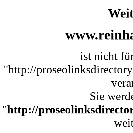
Weit
www.reinha
ist nicht f
"http://proseolinksdirect
vera
Sie werde
"
http://proseolinksdirec
weit