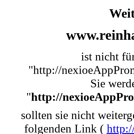
Weit
www.reinha
ist nicht f
"http://nexioeAppProm
Sie werde
"
http://nexioeAppPr
sollten sie nicht weiterg
folgenden Link (
http: