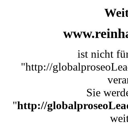
Weit
www.reinha
ist nicht f
"http://globalproseoLe
vera
Sie werde
"
http://globalproseoLe
weit