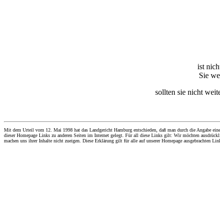
ist nic
Sie we
sollten sie nicht wei
Mit dem Urteil vom 12. Mai 1998 hat das Landgericht Hamburg entschieden, daß man durch die Angabe eines Li
dieser Homepage Links zu anderen Seiten im Internet gelegt. Für all diese Links gilt: Wir möchten ausdrückli
machen uns ihrer Inhalte nicht zueigen. Diese Erklärung gilt für alle auf unserer Homepage ausgebrachten Lin