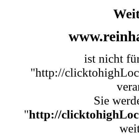
Weit
www.reinha
ist nicht f
"http://clicktohighL
vera
Sie werde
"
http://clicktohighLo
weit