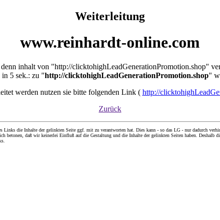
Weiterleitung
www.reinhardt-online.com
ür denn inhalt von "http://clicktohighLeadGenerationPromotion.shop" ve
in 5 sek.: zu "
http://clicktohighLeadGenerationPromotion.shop
" w
eleitet werden nutzen sie bitte folgenden Link (
http://clicktohighLeadG
Zurück
nks die Inhalte der gelinkten Seite ggf. mit zu verantworten hat. Dies kann - so das LG - nur dadurch verhin
ch betonen, daß wir keinerlei Einfluß auf die Gestaltung und die Inhalte der gelinkten Seiten haben. Deshalb di
ks.