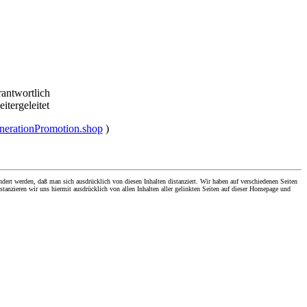
rantwortlich
eitergeleitet
enerationPromotion.shop
)
dert werden, daß man sich ausdrücklich von diesen Inhalten distanziert. Wir haben auf verschiedenen Seiten
stanzieren wir uns hiermit ausdrücklich von allen Inhalten aller gelinkten Seiten auf dieser Homepage und