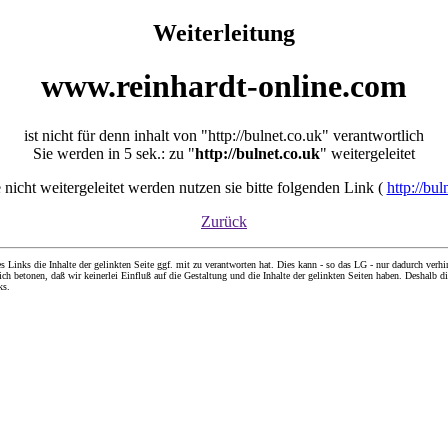
Weiterleitung
www.reinhardt-online.com
ist nicht für denn inhalt von "http://bulnet.co.uk" verantwortlich
Sie werden in 5 sek.: zu "
http://bulnet.co.uk
" weitergeleitet
e nicht weitergeleitet werden nutzen sie bitte folgenden Link (
http://bul
Zurück
nks die Inhalte der gelinkten Seite ggf. mit zu verantworten hat. Dies kann - so das LG - nur dadurch verhin
ch betonen, daß wir keinerlei Einfluß auf die Gestaltung und die Inhalte der gelinkten Seiten haben. Deshalb di
ks.