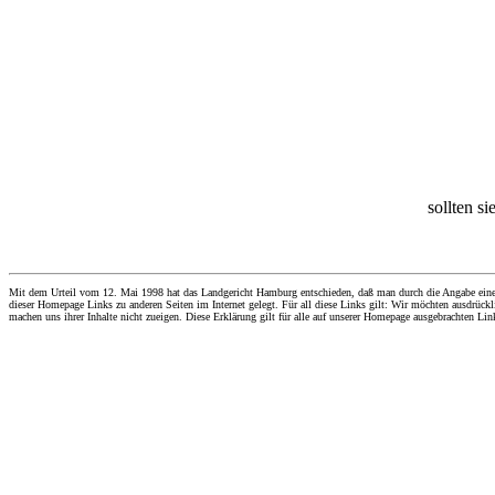
sollten si
Mit dem Urteil vom 12. Mai 1998 hat das Landgericht Hamburg entschieden, daß man durch die Angabe eines Li
dieser Homepage Links zu anderen Seiten im Internet gelegt. Für all diese Links gilt: Wir möchten ausdrückli
machen uns ihrer Inhalte nicht zueigen. Diese Erklärung gilt für alle auf unserer Homepage ausgebrachten Lin