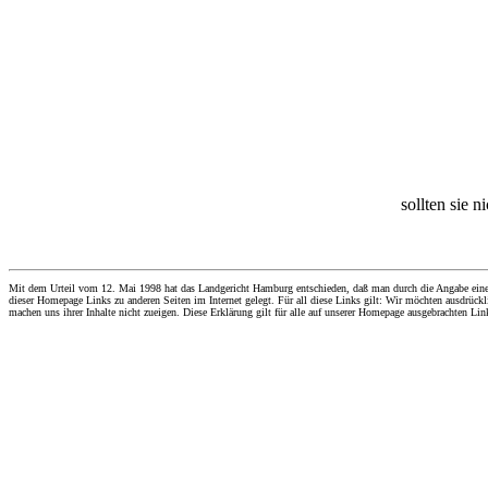
sollten sie n
Mit dem Urteil vom 12. Mai 1998 hat das Landgericht Hamburg entschieden, daß man durch die Angabe eines Li
dieser Homepage Links zu anderen Seiten im Internet gelegt. Für all diese Links gilt: Wir möchten ausdrückli
machen uns ihrer Inhalte nicht zueigen. Diese Erklärung gilt für alle auf unserer Homepage ausgebrachten Lin