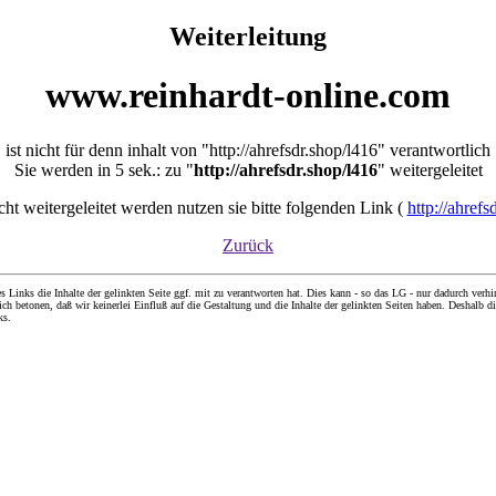
Weiterleitung
www.reinhardt-online.com
ist nicht für denn inhalt von "http://ahrefsdr.shop/l416" verantwortlich
Sie werden in 5 sek.: zu "
http://ahrefsdr.shop/l416
" weitergeleitet
icht weitergeleitet werden nutzen sie bitte folgenden Link (
http://ahrefs
Zurück
nks die Inhalte der gelinkten Seite ggf. mit zu verantworten hat. Dies kann - so das LG - nur dadurch verhin
ch betonen, daß wir keinerlei Einfluß auf die Gestaltung und die Inhalte der gelinkten Seiten haben. Deshalb di
ks.