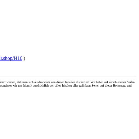
dr.shop/l416
)
dert werden, daß man sich ausdrücklich von diesen Inhalten distanziert. Wir haben auf verschiedenen Seiten
stanzieren wir uns hiermit ausdrücklich von allen Inhalten aller gelinkten Seiten auf dieser Homepage und