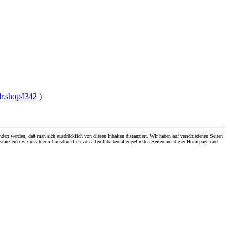
dr.shop/l342
)
dert werden, daß man sich ausdrücklich von diesen Inhalten distanziert. Wir haben auf verschiedenen Seiten
stanzieren wir uns hiermit ausdrücklich von allen Inhalten aller gelinkten Seiten auf dieser Homepage und