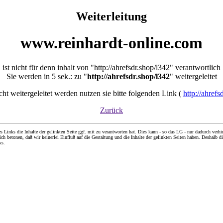
Weiterleitung
www.reinhardt-online.com
ist nicht für denn inhalt von "http://ahrefsdr.shop/l342" verantwortlich
Sie werden in 5 sek.: zu "
http://ahrefsdr.shop/l342
" weitergeleitet
icht weitergeleitet werden nutzen sie bitte folgenden Link (
http://ahrefs
Zurück
nks die Inhalte der gelinkten Seite ggf. mit zu verantworten hat. Dies kann - so das LG - nur dadurch verhin
ch betonen, daß wir keinerlei Einfluß auf die Gestaltung und die Inhalte der gelinkten Seiten haben. Deshalb di
ks.