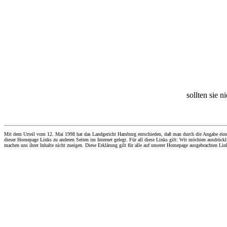
sollten sie n
Mit dem Urteil vom 12. Mai 1998 hat das Landgericht Hamburg entschieden, daß man durch die Angabe eines Li
dieser Homepage Links zu anderen Seiten im Internet gelegt. Für all diese Links gilt: Wir möchten ausdrückli
machen uns ihrer Inhalte nicht zueigen. Diese Erklärung gilt für alle auf unserer Homepage ausgebrachten Lin