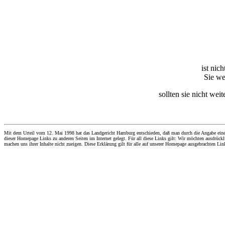
ist nic
Sie we
sollten sie nicht wei
Mit dem Urteil vom 12. Mai 1998 hat das Landgericht Hamburg entschieden, daß man durch die Angabe eines Li
dieser Homepage Links zu anderen Seiten im Internet gelegt. Für all diese Links gilt: Wir möchten ausdrückli
machen uns ihrer Inhalte nicht zueigen. Diese Erklärung gilt für alle auf unserer Homepage ausgebrachten Lin