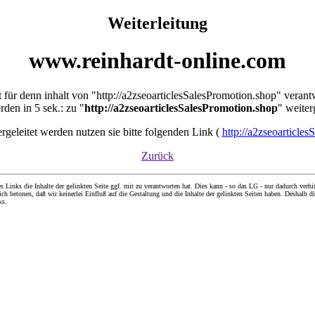
Weiterleitung
www.reinhardt-online.com
ht für denn inhalt von "http://a2zseoarticlesSalesPromotion.shop" verant
rden in 5 sek.: zu "
http://a2zseoarticlesSalesPromotion.shop
" weiter
tergeleitet werden nutzen sie bitte folgenden Link (
http://a2zseoarticle
Zurück
nks die Inhalte der gelinkten Seite ggf. mit zu verantworten hat. Dies kann - so das LG - nur dadurch verhin
ch betonen, daß wir keinerlei Einfluß auf die Gestaltung und die Inhalte der gelinkten Seiten haben. Deshalb di
ks.