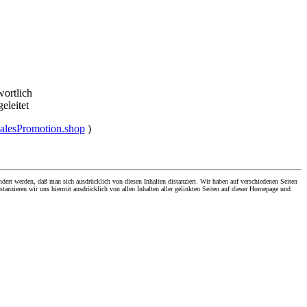
wortlich
geleitet
sSalesPromotion.shop
)
dert werden, daß man sich ausdrücklich von diesen Inhalten distanziert. Wir haben auf verschiedenen Seiten
stanzieren wir uns hiermit ausdrücklich von allen Inhalten aller gelinkten Seiten auf dieser Homepage und