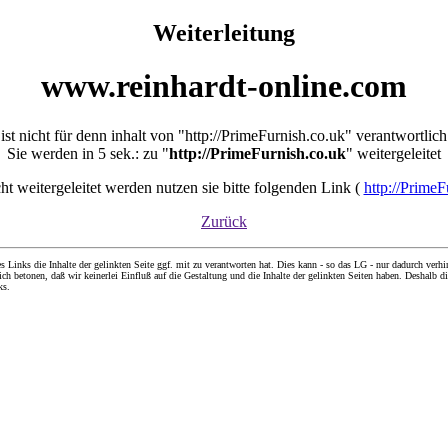
Weiterleitung
www.reinhardt-online.com
ist nicht für denn inhalt von "http://PrimeFurnish.co.uk" verantwortlich
Sie werden in 5 sek.: zu "
http://PrimeFurnish.co.uk
" weitergeleitet
icht weitergeleitet werden nutzen sie bitte folgenden Link (
http://PrimeF
Zurück
nks die Inhalte der gelinkten Seite ggf. mit zu verantworten hat. Dies kann - so das LG - nur dadurch verhin
ch betonen, daß wir keinerlei Einfluß auf die Gestaltung und die Inhalte der gelinkten Seiten haben. Deshalb di
ks.