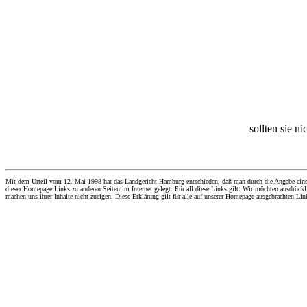
sollten sie n
Mit dem Urteil vom 12. Mai 1998 hat das Landgericht Hamburg entschieden, daß man durch die Angabe eines Li
dieser Homepage Links zu anderen Seiten im Internet gelegt. Für all diese Links gilt: Wir möchten ausdrückli
machen uns ihrer Inhalte nicht zueigen. Diese Erklärung gilt für alle auf unserer Homepage ausgebrachten Lin