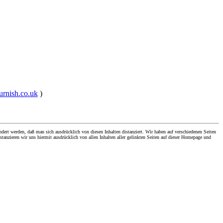
urnish.co.uk
)
dert werden, daß man sich ausdrücklich von diesen Inhalten distanziert. Wir haben auf verschiedenen Seiten
stanzieren wir uns hiermit ausdrücklich von allen Inhalten aller gelinkten Seiten auf dieser Homepage und