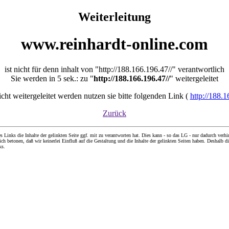
Weiterleitung
www.reinhardt-online.com
ist nicht für denn inhalt von "http://188.166.196.47//" verantwortlich
Sie werden in 5 sek.: zu "
http://188.166.196.47//
" weitergeleitet
nicht weitergeleitet werden nutzen sie bitte folgenden Link (
http://188.1
Zurück
nks die Inhalte der gelinkten Seite ggf. mit zu verantworten hat. Dies kann - so das LG - nur dadurch verhin
ch betonen, daß wir keinerlei Einfluß auf die Gestaltung und die Inhalte der gelinkten Seiten haben. Deshalb di
ks.