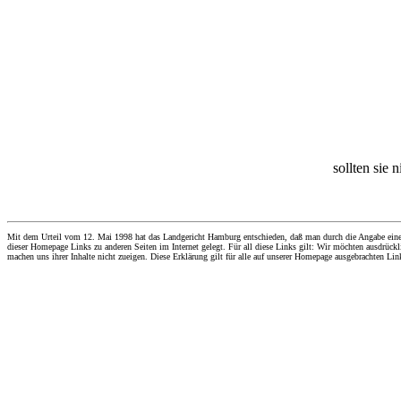
sollten sie 
Mit dem Urteil vom 12. Mai 1998 hat das Landgericht Hamburg entschieden, daß man durch die Angabe eines Li
dieser Homepage Links zu anderen Seiten im Internet gelegt. Für all diese Links gilt: Wir möchten ausdrückli
machen uns ihrer Inhalte nicht zueigen. Diese Erklärung gilt für alle auf unserer Homepage ausgebrachten Lin