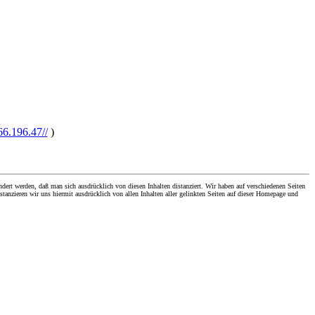
66.196.47//
)
dert werden, daß man sich ausdrücklich von diesen Inhalten distanziert. Wir haben auf verschiedenen Seiten
stanzieren wir uns hiermit ausdrücklich von allen Inhalten aller gelinkten Seiten auf dieser Homepage und